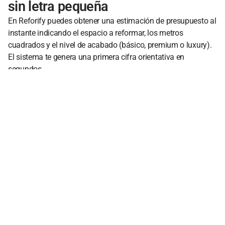
sin letra pequeña
En Reforify puedes obtener una estimación de presupuesto al
instante indicando el espacio a reformar, los metros
cuadrados y el nivel de acabado (básico, premium o luxury).
El sistema te genera una primera cifra orientativa en
segundos.
Después, personalizas el presupuesto eligiendo productos y
materiales de nuestra selección. Un técnico validará las
medidas y condiciones en tu vivienda para cerrar la
propuesta final.
El resultado: un presupuesto claro, detallado y cerrado. Sin
letra pequeña, sin sobresaltos.