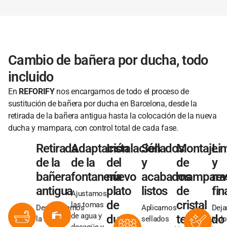
Cambio de bañera por ducha, todo
incluido
En
REFORIFY
nos encargamos de todo el proceso de
sustitución de bañera por ducha en Barcelona, desde la
retirada de la bañera antigua hasta la colocación de la nueva
ducha y mampara, con control total de cada fase.
Retirada
Adaptación
Instalación
Sellados
Montaje
Li
de la
de la
del
y
de
y
bañera
fontanería
nuevo
acabados
mampara
rev
antigua
plato
listos
de
fin
Ajustamos
de
cristal
las tomas
Desmontamos
Aplicamos
Dej
de agua y
ducha
templado
la bañera y
sellados
todo